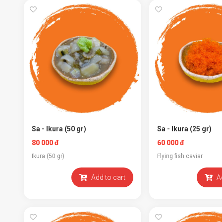
Sa - Ikura (50 gr)
Sa - Ikura (25 gr)
80 000 đ
60 000 đ
Ikura (50 gr)
Flying fish caviar
Add to cart
A