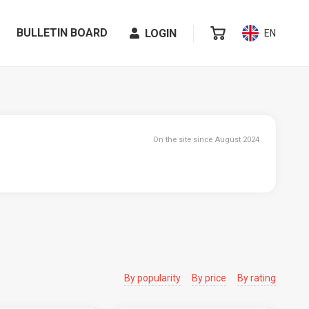
BULLETIN BOARD
LOGIN
EN
On the site since August 2024
By popularity
By price
By rating