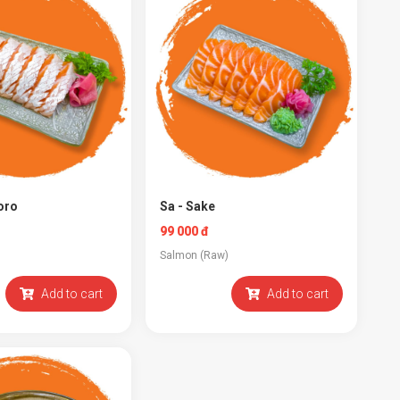
toro
Sa - Sake
99 000 đ
Salmon (Raw)
Add to cart
Add to cart