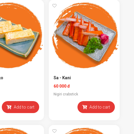
go
Sa - Kani
60 000 đ
Nigiri crabstick
Add to cart
Add to cart