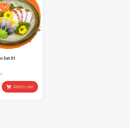
i Set 01
01
Add to cart