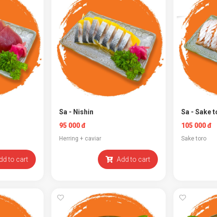
Sa - Nishin
Sa - Sake 
95 000 đ
105 000 đ
Herring + caviar
Sake toro
dd to cart
Add to cart