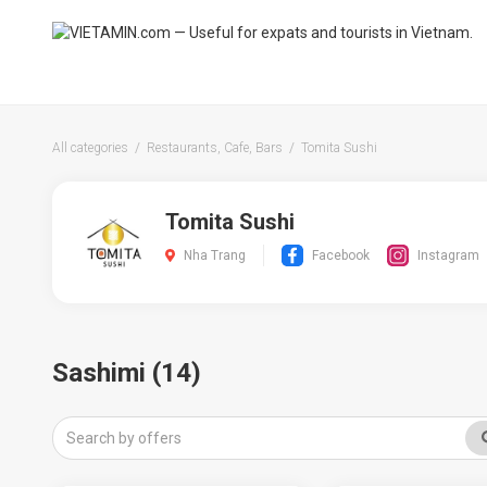
All categories
Restaurants, Cafe, Bars
Tomita Sushi
Tomita Sushi
Nha Trang
Facebook
Instagram
Sashimi (14)