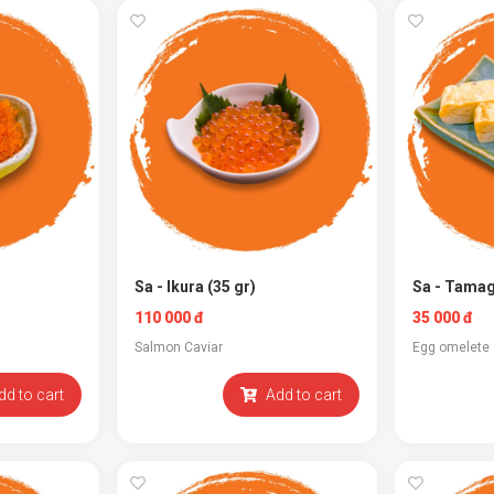
Sa - Ikura (35 gr)
Sa - Tama
110 000 đ
35 000 đ
Salmon Caviar
Egg omelete
dd to cart
Add to cart